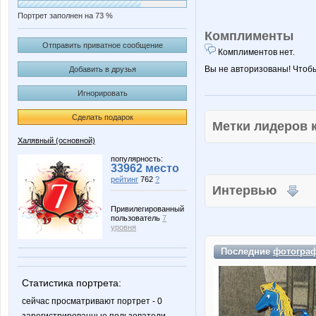
Портрет заполнен на 73 %
Комплименты
Отправить приватное сообщение
Комплиментов нет.
Вы не авторизованы! Чтоб
Добавить в друзья
Игнорировать
Сделать подарок
Метки лидеров
Халявный (основной)
популярность:
33962 место
рейтинг
762
?
Интервью
Привилегированный
пользователь
7
уровня
Последние
фотогра
Статистика портрета:
сейчас просматривают портрет - 0